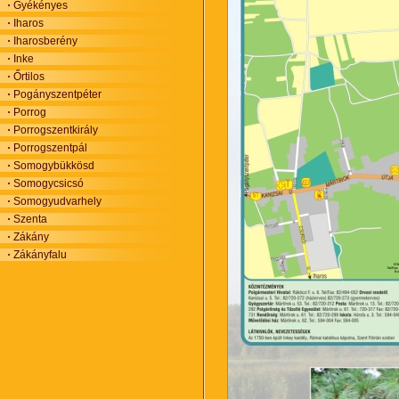
Gyékényes
Iharos
Iharosberény
Inke
Őrtilos
Pogányszentpéter
Porrog
Porrogszentkirály
Porrogszentpál
Somogybükkösd
Somogycsicsó
Somogyudvarhely
Szenta
Zákány
Zákányfalu