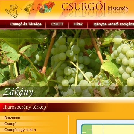
Iharosberény térkép
Berzence
Csurgó
Csurgónagymarton