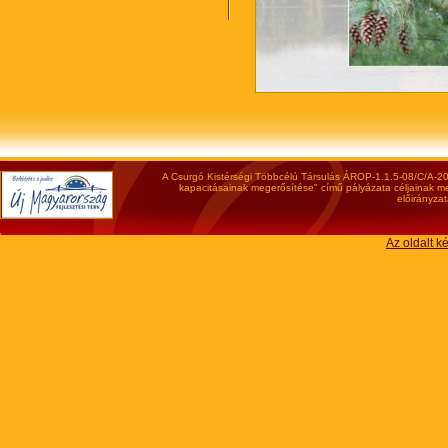
A Csurgó Kistérségi Többcélú Társulás ÁROP-1.1.5-08/C/A-200
kapacitásainak megerősítése" című pályázata céljainak meg
előirányzat
Az oldalt k