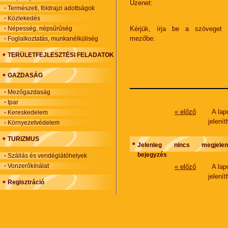
Üzenet:
Természeti, földrajzi adottságok
Közlekedés
Népesség, népsűrűség
Kérjük, írja be a szöveget 
mezőbe:
Foglalkoztatás, munkanélküliség
TERÜLETFEJLESZTÉSI FELADATOK
GAZDASÁG
Mezőgazdaság
Ipar
« előző
A la
Kereskedelem
jelení
Környezetvédelem
TURIZMUS
Jelenleg nincs megjelení
bejegyzés
Szállás és vendéglátóhelyek
Vonzerőkínálat
« előző
A la
jelení
Regisztráció