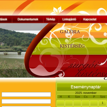
2025. november
H
K
Sze
Cs
P
Szo
1