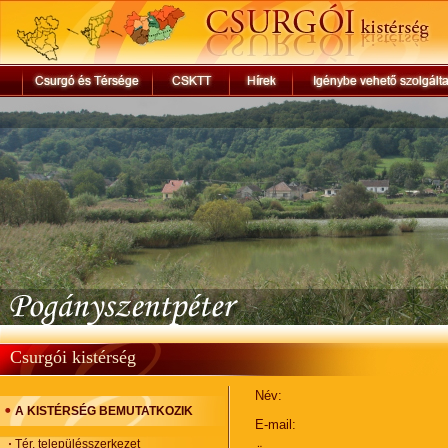
Csurgói kistérség
Név:
A KISTÉRSÉG BEMUTATKOZIK
E-mail:
Tér, településszerkezet