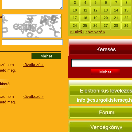
3
4
5
6
7
8
10
11
12
13
14
15
a
17
18
19
20
21
22
24
25
26
27
28
29
« Előző
||
Következő »
pozó nem
következő »
thető meg.
Mehet
thető
pozó nem
következő »
info@csurgoikisterseg.
thető meg.