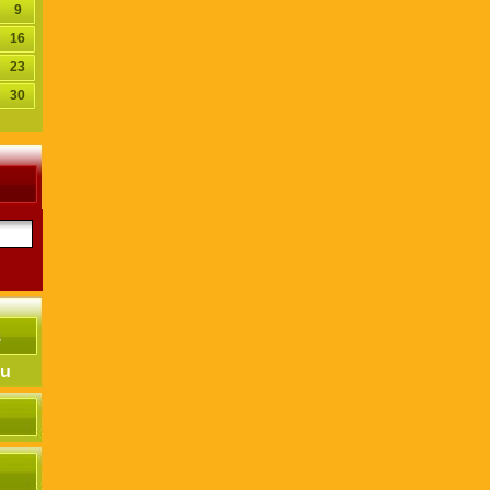
9
16
23
30
hu