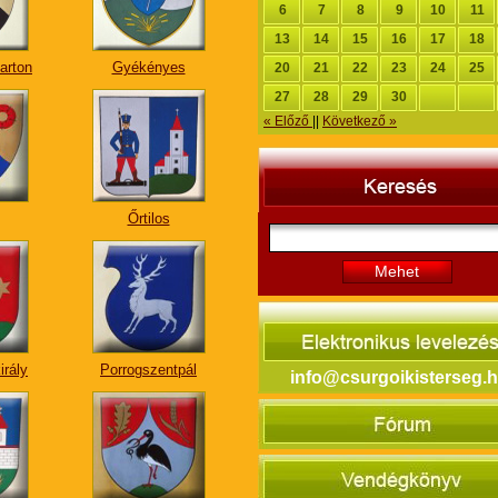
6
7
8
9
10
11
13
14
15
16
17
18
arton
Gyékényes
20
21
22
23
24
25
27
28
29
30
« Előző
||
Következő »
Őrtilos
Mehet
irály
Porrogszentpál
info@csurgoikisterseg.