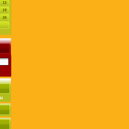
12
19
26
hu