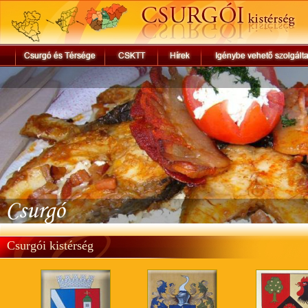
Csurgói kistérség