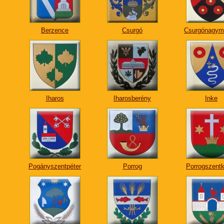
Berzence
Csurgó
Csurgónagym
Iharos
Iharosberény
Inke
Pogányszentpéter
Porrog
Porrogszentk