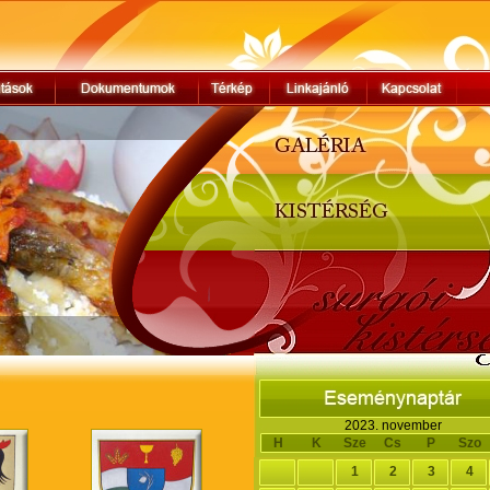
2023. november
H
K
Sze
Cs
P
Szo
1
2
3
4