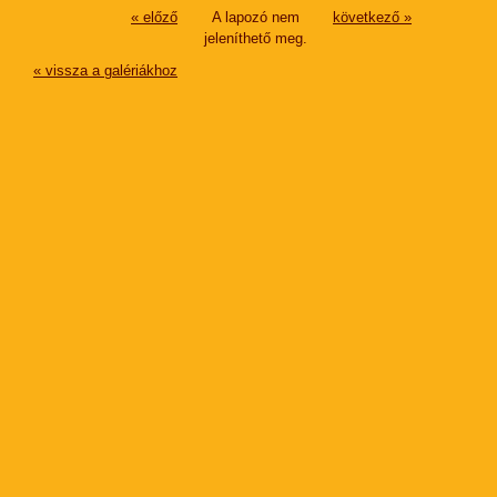
« előző
A lapozó nem
következő »
jeleníthető meg.
« vissza a galériákhoz