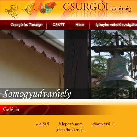
Galéria
« előző
A lapozó nem
következő »
jeleníthető meg.