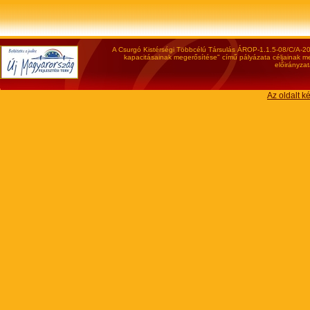
A Csurgó Kistérségi Többcélú Társulás ÁROP-1.1.5-08/C/A-200
kapacitásainak megerősítése" című pályázata céljainak meg
előirányzat
Az oldalt k