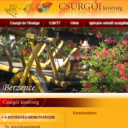
Csurgói kistérség
Kereskedelem
A KISTÉRSÉG BEMUTATKOZIK
Tér, településszerkezet