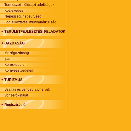
Természeti, földrajzi adottságok
Közlekedés
Népesség, népsűrűség
Foglalkoztatás, munkanélküliség
TERÜLETFEJLESZTÉSI FELADATOK
GAZDASÁG
Mezőgazdaság
Ipar
Kereskedelem
Környezetvédelem
TURIZMUS
Szállás és vendéglátóhelyek
Vonzerőkínálat
Regisztráció