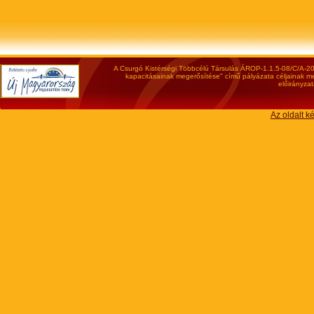
A Csurgó Kistérségi Többcélú Társulás ÁROP-1.1.5-08/C/A-200
kapacitásainak megerősítése" című pályázata céljainak meg
előirányzat
Az oldalt k