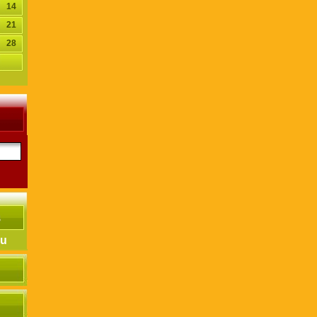
14
21
28
hu