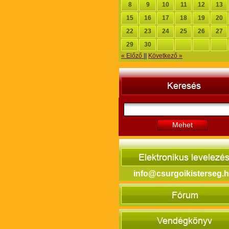
8
9
10
11
12
13
15
16
17
18
19
20
22
23
24
25
26
27
29
30
« Előző
||
Következő »
Mehet
info@csurgoikisterseg.