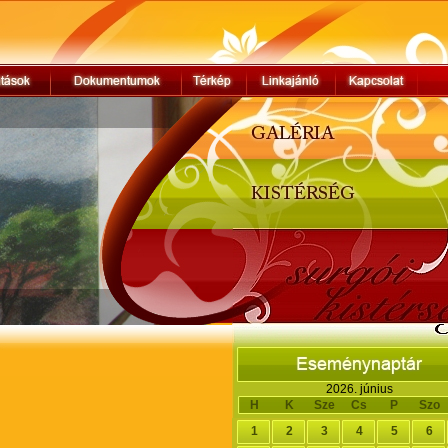
2026. június
H
K
Sze
Cs
P
Szo
1
2
3
4
5
6