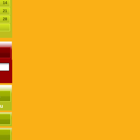
14
21
28
hu