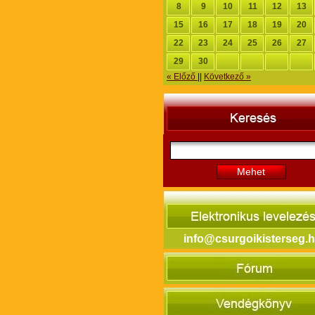
8
9
10
11
12
13
15
16
17
18
19
20
22
23
24
25
26
27
29
30
« Előző
||
Következő »
Mehet
info@csurgoikisterseg.