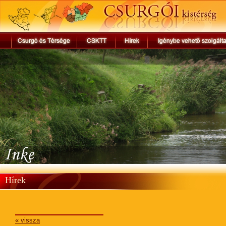
Hírek
« vissza