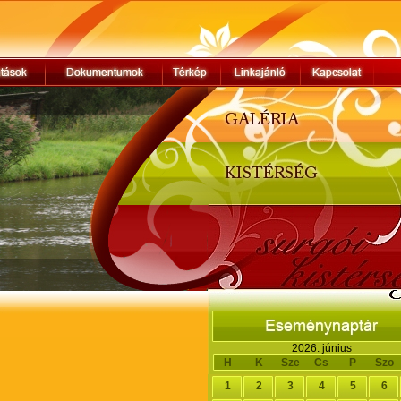
2026. június
H
K
Sze
Cs
P
Szo
1
2
3
4
5
6