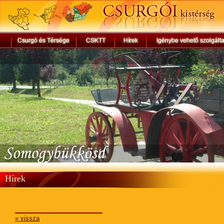
Hírek
« vissza