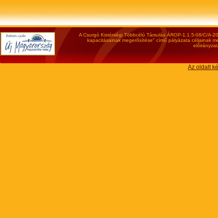
A Csurgó Kistérségi Többcélú Társulás ÁROP-1.1.5-08/C/A-200
kapacitásainak megerősítése" című pályázata céljainak meg
előirányzat
Az oldalt k