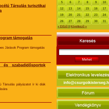
5
6
7
8
9
10
célú Társulás turisztikai
12
13
14
15
16
17
a
19
20
21
22
23
24
26
27
28
29
30
31
« Előző
||
Következő »
rogram támogatás
es Járások Program támogatás
Mehet
ák és szabadidősportok
info@csurgoikisterseg.
 Társulás pályázatot ír ki diák
ására