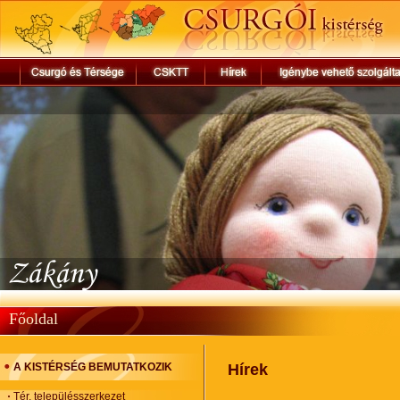
Főoldal
A KISTÉRSÉG BEMUTATKOZIK
Hírek
Tér, településszerkezet