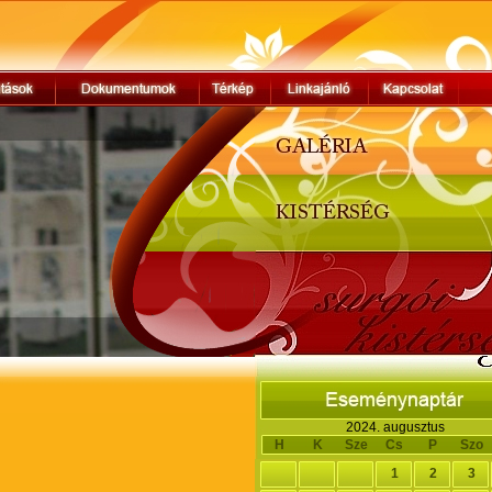
2024. augusztus
H
K
Sze
Cs
P
Szo
1
2
3