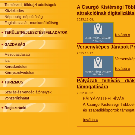
Természeti, földrajzi adottságok
A Csurgó Kistérségi Több
Közlekedés
attrakcióinak digitalizálás
Népesség, népsűrűség
2025.12.08.
Foglalkoztatás, munkanélküliség
TERÜLETFEJLESZTÉSI FELADATOK
tovább »
GAZDASÁG
Versenyképes Járások P
2025.10.17.
Mezőgazdaság
Versenykép
Ipar
Kereskedelem
tovább »
Környezetvédelem
Pályázati felhívás di
TURIZMUS
támogatására
Szállás és vendéglátóhelyek
2022.03.22.
Vonzerőkínálat
PÁLYÁZATI FELHÍVÁS
A Csurgó Kistérségi Többcélú
Regisztráció
és szabadidősportok támogat
tovább »