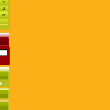
11
18
25
hu