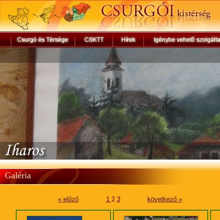
Galéria
« előző
1
2
3
következő »