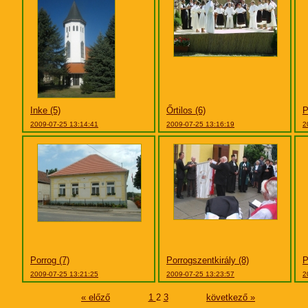
Inke (5)
Őrtilos (6)
P
2009-07-25 13:14:41
2009-07-25 13:16:19
2
Porrog (7)
Porrogszentkirály (8)
P
2009-07-25 13:21:25
2009-07-25 13:23:57
2
« előző
1
2
3
következő »