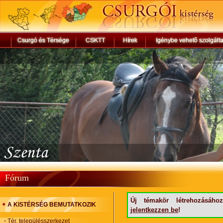
Fórum
Új témakör létrehozásáho
A KISTÉRSÉG BEMUTATKOZIK
jelentkezzen be
!
Tér, településszerkezet