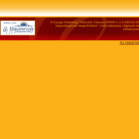
A Csurgó Kistérségi Többcélú Társulás ÁROP-1.1.5-08/C/A-200
kapacitásainak megerősítése" című pályázata céljainak meg
előirányzat
Az oldalt k