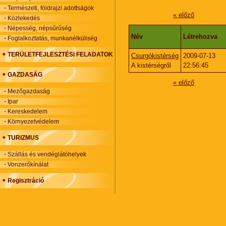
Természeti, földrajzi adottságok
« előző
Közlekedés
Népesség, népsűrűség
Név
Létrehozva
Foglalkoztatás, munkanélküliség
TERÜLETFEJLESZTÉSI FELADATOK
Csurgókistérség
2009-07-13
A kistérségről
22:56:45
GAZDASÁG
« előző
Mezőgazdaság
Ipar
Kereskedelem
Környezetvédelem
TURIZMUS
Szállás és vendéglátóhelyek
Vonzerőkínálat
Regisztráció